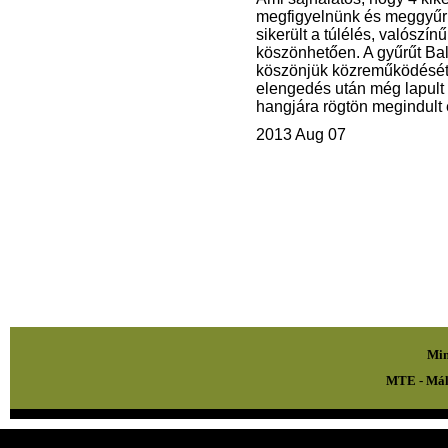
megfigyelnünk és meggyűrű
sikerült a túlélés, valószí
köszönhetően. A gyűrűt Balá
köszönjük közreműködését é
elengedés után még lapult 
hangjára rögtön megindult é
2013 Aug 07
Min
MTE - Mál