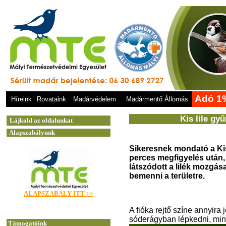
Adó 1
Híreink
Rovataink
Madárvédelem
Madármentő Állomás
Kis lile gy
Sikeresnek mondató a Kis
perces megfigyelés után,
látszódott a lilék mozgás
bemenni a területre.
A fióka rejtő színe annyira 
sóderágyban lépkedni, min