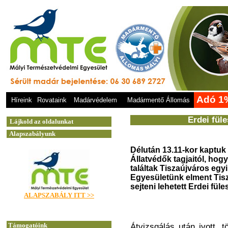
Adó 1
Híreink
Rovataink
Madárvédelem
Madármentő Állomás
Erdei fül
Délután 13.11-kor kaptuk
Állatvédők tagjaitól, hog
találtak Tiszaújváros egy
Egyesületünk elment Tis
sejteni lehetett Erdei fü
Átvizsgálás után ivott,