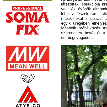
látszottak. Reakciója ki
volt. Az óvónők elmondá
lehet a fészek, amit si
másik fiókát is. Létraáll
egyik üregében elhelyezn
Második próbálkozás má
szerencsére bevált és a
és megnyugodott.