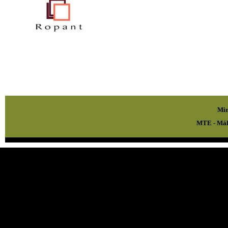
Min
MTE - Mál