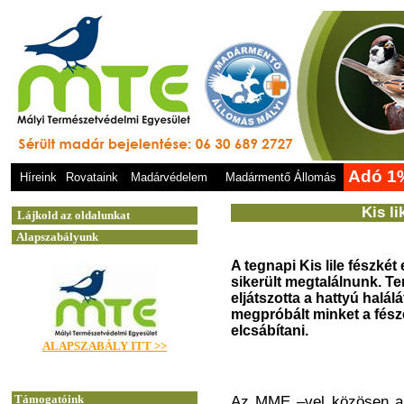
Adó 1
Híreink
Rovataink
Madárvédelem
Madármentő Állomás
Kis l
A tegnapi Kis lile fészkét
sikerült megtalálnunk. T
eljátszotta a hattyú halá
me
gpróbált minket a fés
elcsábítani.
Az MME –vel közösen a k