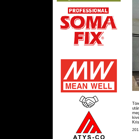
Tör
utá
meg
kiv
Kri
201