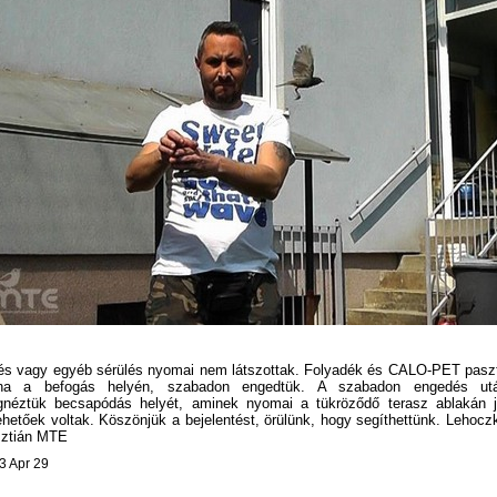
és vagy egyéb sérülés nyomai nem látszottak. Folyadék és CALO-PET pasz
na a befogás helyén, szabadon engedtük. A szabadon engedés ut
néztük becsapódás helyét, aminek nyomai a tükröződő terasz ablakán j
ehetőek voltak. Köszönjük a bejelentést, örülünk, hogy segíthettünk. Lehocz
sztián MTE
3 Apr 29