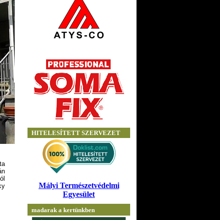
ta
án
ól
ky