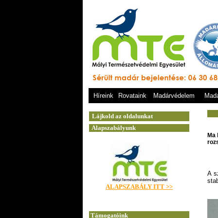
Híreink
Rovataink
Madárvédelem
Madá
Ma 
roz
A s
sta