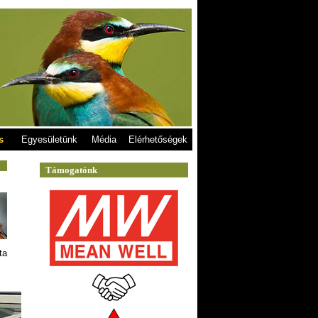
s
Egyesületünk
Média
Elérhetőségek
ta