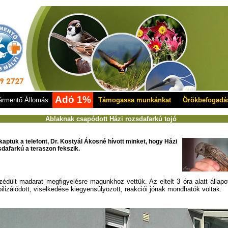
Adó 1%
rmentő Állomás
Támogassa munkánkat
Örökbefogadá
Ablaknak csapódott Házi rozsdafarkú tojó
kaptuk a telefont, Dr. Kostyál Ákosné hívott minket, hogy Házi
sdafarkú a teraszon fekszik.
zédült madarat megfigyelésre magunkhoz vettük. Az eltelt 3 óra alatt állapo
bilizálódott, viselkedése kiegyensúlyozott, reakciói jónak
mondhatók voltak.