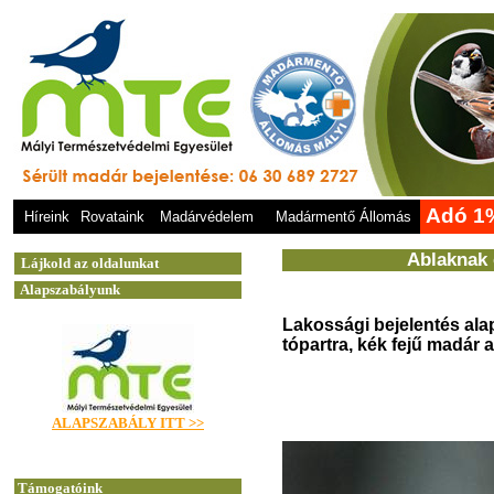
Adó 1
Híreink
Rovataink
Madárvédelem
Madármentő Állomás
Ablaknak 
Lakossági bejelentés ala
tópartra, kék fejű madár 