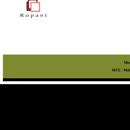
Min
MTE - Mál