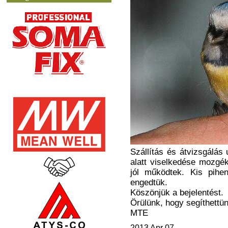
Szállítás és átvizsgálás u
alatt viselkedése mozgék
jól működtek. Kis pihe
engedtük.
Köszönjük a bejelentést.
Örülünk, hogy segíthettün
MTE
2013 Apr 07