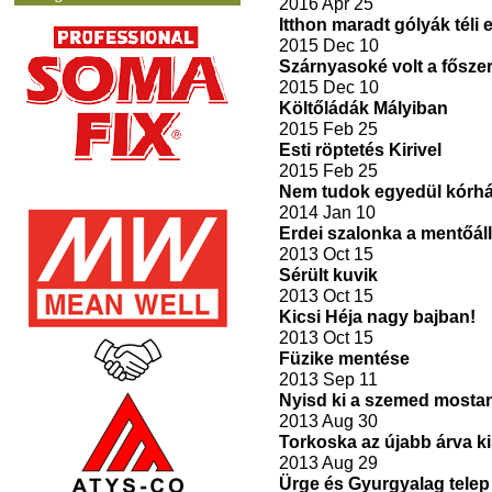
2016 Apr 25
Itthon maradt gólyák téli 
2015 Dec 10
Szárnyasoké volt a fősze
2015 Dec 10
Költőládák Mályiban
2015 Feb 25
Esti röptetés Kirivel
2015 Feb 25
Nem tudok egyedül kórház
2014 Jan 10
Erdei szalonka a mentőá
2013 Oct 15
Sérült kuvik
2013 Oct 15
Kicsi Héja nagy bajban!
2013 Oct 15
Füzike mentése
2013 Sep 11
Nyisd ki a szemed mostan
2013 Aug 30
Torkoska az újabb árva ki
2013 Aug 29
Ürge és Gyurgyalag telep 