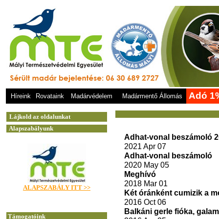
Adó 1
Híreink
Rovataink
Madárvédelem
Madármentő Állomás
Adhat-vonal beszámoló 
2021 Apr 07
Adhat-vonal beszámoló
2020 May 05
Meghívó
2018 Mar 01
Két óránként cumizik a 
2016 Oct 06
Balkáni gerle fióka, gala