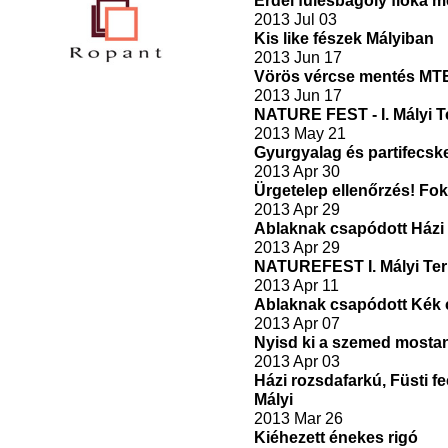
Erdei fülesbagoly fióka 
2013 Jul 03
Kis like fészek Mályiban
2013 Jun 17
Vörös vércse mentés MT
2013 Jun 17
NATURE FEST - I. Mályi 
2013 May 21
Gyurgyalag és partifecske 
2013 Apr 30
Ürgetelep ellenőrzés! Fo
2013 Apr 29
Ablaknak csapódott Házi 
2013 Apr 29
NATUREFEST I. Mályi Ter
2013 Apr 11
Ablaknak csapódott Kék 
2013 Apr 07
Nyisd ki a szemed mostan
2013 Apr 03
Házi rozsdafarkú, Füsti f
Mályi
2013 Mar 26
Kiéhezett énekes rigó