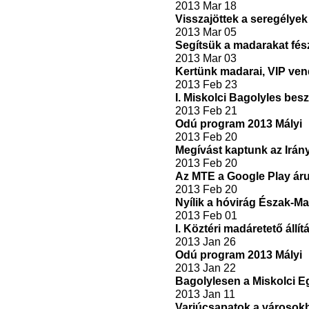
2013 Mar 18
Visszajöttek a seregélyek
2013 Mar 05
Segítsük a madarakat fés
2013 Mar 03
Kertünk madarai, VIP ve
2013 Feb 23
I. Miskolci Bagolyles be
2013 Feb 21
Odú program 2013 Mályi
2013 Feb 20
Megívást kaptunk az Irány
2013 Feb 20
Az MTE a Google Play ár
2013 Feb 20
Nyílik a hóvirág Észak-M
2013 Feb 01
I. Köztéri madáretető állít
2013 Jan 26
Odú program 2013 Mályi
2013 Jan 22
Bagolylesen a Miskolci 
2013 Jan 11
Varjúcsapatok a városok