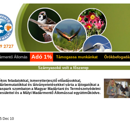
Adó 1%
rmentő Állomás
Támogassa munkánkat
Örökbefogadá
Szárnyasoké volt a főszerep
ékos feladatokkal, ismeretterjesztő előadásokkal,
árbemutatókkal és látványetetésekkel várta a látogatókat a
aspark szombaton a Magyar Madártani és Természetvédelmi
esülettel és a Mályi Madármentő Állomással együttműködve.
5 Dec 10