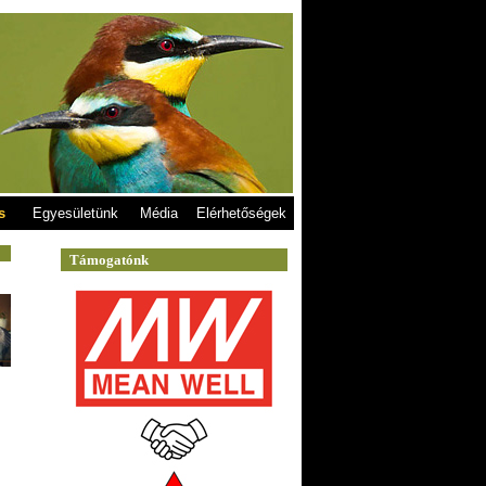
s
Egyesületünk
Média
Elérhetőségek