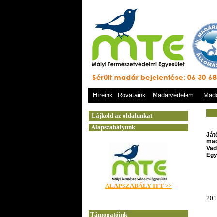
Híreink
Rovataink
Madárvédelem
Madá
Ját
mad
Vad
Egy
201