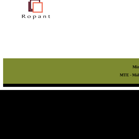
Min
MTE - Mál