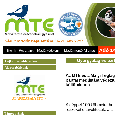
Adó 1
Híreink
Rovataink
Madárvédelem
Madármentő Állomás
Gyurgyalag és parti
Az MTE és a Mályi Tégl
partfal megújítást végez
költőtelepen.
A géppel 100 köbméter hom
részeket eltávolítottuk, a 