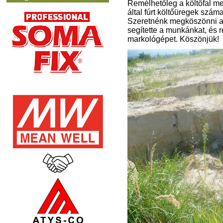
Remélhetőleg a költőfal m
által fúrt költőüregek száma
Szeretnénk megköszönni a
segítette a munkánkat, és 
markológépet. Köszönjük!