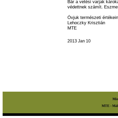
Bár a vetési varjak káro
védettnek számít. Eszmei
Óvjuk természeti értékein
Lehoczky Krisztián
MTE
2013 Jan 10
Min
MTE - Mál