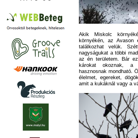
Akik Miskolc környéké
környékén, az Avason 
találkozhat velük. Szét
nagyságukat a többi madá
az én területem. Bár e
károkat okoznak, a v
hasznosnak mondható. Ö
élelmet, egereket, dögö
amit a kukáknál vagy a v