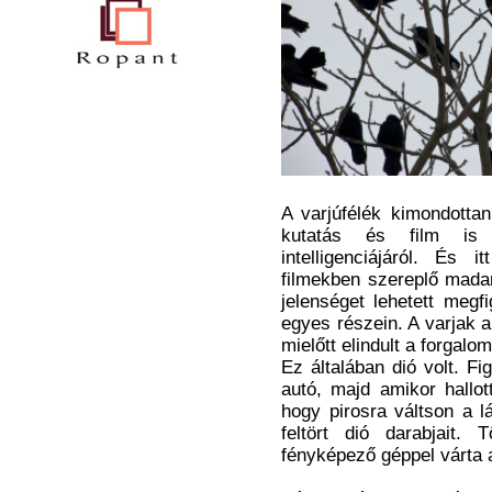
A varjúfélék kimondott
kutatás és film is 
intelligenciájáról. És 
filmekben szereplő madar
jelenséget lehetett megf
egyes részein. A varjak 
mielőtt elindult a forgal
Ez általában dió volt. Fi
autó, majd amikor hallot
hogy pirosra váltson a 
feltört dió darabjait.
fényképező géppel várta