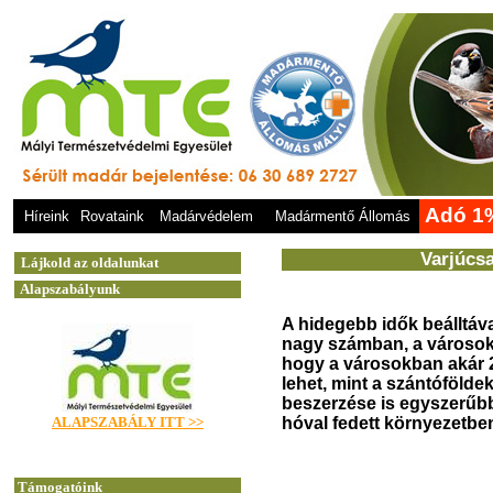
Adó 1
Híreink
Rovataink
Madárvédelem
Madármentő Állomás
Varjúcs
A hidegebb idők beálltáv
nagy számban, a városok
hogy a városokban akár 2
lehet, mint a szántófölde
beszerzése is egyszerűbb
hóval fedett környezetbe