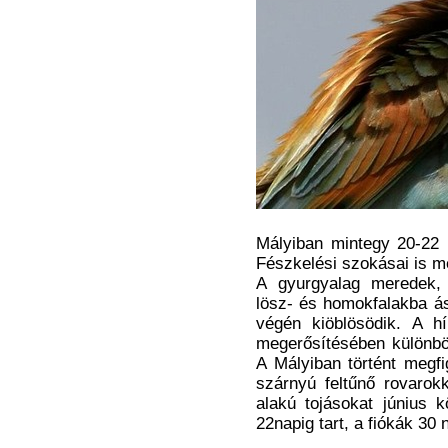
Mályiban mintegy 20-22 p
Fészkelési szokásai is me
A gyurgyalag meredek, 
lösz- és homokfalakba ás
végén kiöblösödik. A h
megerősítésében különbö
A Mályiban történt megfi
szárnyú feltűnő rovarok
alakú tojásokat június k
22napig tart, a fiókák 30 