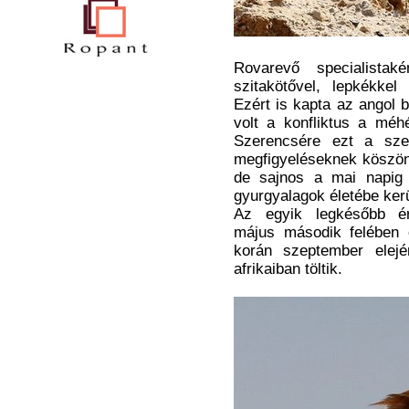
Rovarevő specialistak
szitakötővel, lepkékkel 
Ezért is kapta az angol 
volt a konfliktus a méhé
Szerencsére ezt a sze
megfigyeléseknek köszönh
de sajnos a mai napig 
gyurgyalagok életébe ker
Az egyik legkésőbb ér
május második felében 
korán szeptember elejé
afrikaiban töltik.