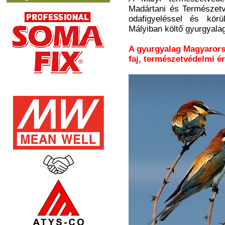
Madártani és Természetv
odafigyeléssel és körü
Mályiban költő gyurgyalag
A gyurgyalag Magyarors
faj, természetvédelmi ér