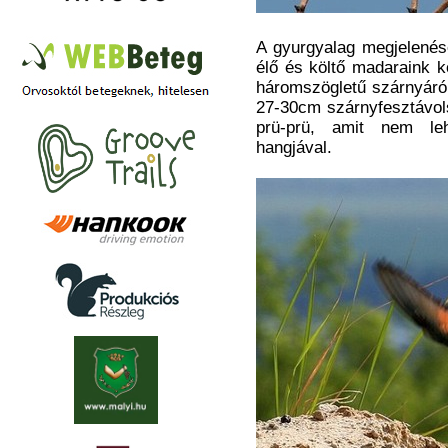
A gyurgyalag megjelenés
élő és költő madaraink k
háromszögletű szárnyáról
27-30cm szárnyfesztávo
prü-prü, amit nem le
hangjával.