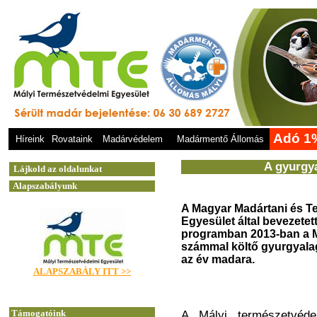
Adó 1
Híreink
Rovataink
Madárvédelem
Madármentő Állomás
A gyurgy
A
Magyar Madártani és T
Egyesület
által bevezete
programban 2013-ban a M
számmal költő gyurgyalag 
az év madara.
A Mályi természetvéd