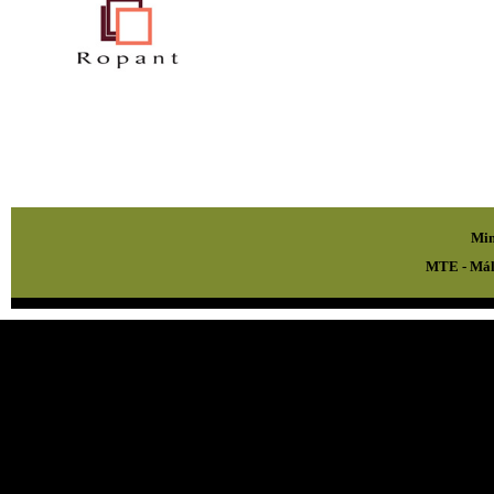
Min
MTE - Mál