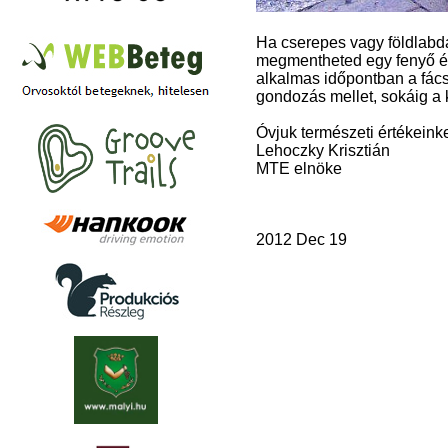
Ha cserepes vagy földlabdá
megmentheted egy fenyő él
alkalmas időpontban a fács
gondozás mellet, sokáig a 
Óvjuk természeti értékeink
Lehoczky Krisztián
MTE elnöke
2012 Dec 19