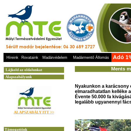
Adó 1
Híreink
Rovataink
Madárvédelem
Madármentő Állomás
Ments m
Nyakunkon a karácsony 
elmaradhatatlan kelléke 
Évente 50.000 fa kivágás
legalább ugyanennyi fácsk