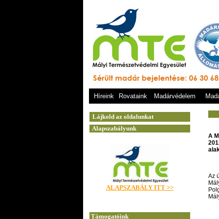
Híreink
Rovataink
Madárvédelem
Madá
A M
201
ala
Az ü
Mál
Polg
Mály