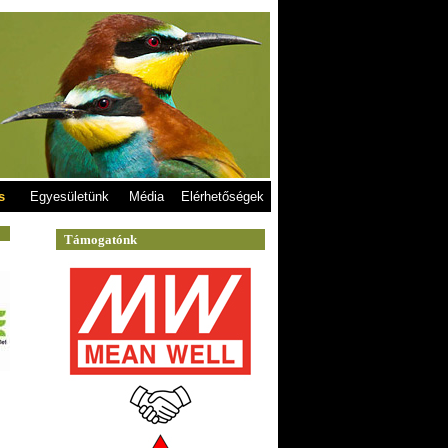
s
Egyesületünk
Média
Elérhetőségek