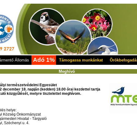
Adó 1%
rmentő Állomás
Támogassa munkánkat
Örökbefogadá
Meghívó
ályi természetvédelmi Egyesület
2 december 18. napján (kedden) 18.00 órai kezdettel tartja
kuló közgyűlését, melyre tisztelettel meghívom.
lés helye:
yi Község Önkormányzat
ármesteri Hivatal - Tárgyaló
i, Széchenyi u. 4.